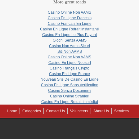
More great reads
Casino Online Non AAMS
Casino En Ligne Francais
Casino Francais En Ligne
Casino En Ligne Retrait Instantané
Casino En Ligne Le Plus Payant
Giochi Senza AAMS
Casino Non Aams Sicuri
Siti Non AAMS
Casino Online Non AAMS
Casino En Ligne Neosurf
Casino Français Crypto
Casino En Ligne France
Nouveau Site De Casino En Ligne
Casino En Ligne Sans Verification
Casino Senza Documenti
Casino Online Stranieri
Casino En Ligne Retrait Immédiat
Home
Categories
Contact Us
Volunteers
About Us
Services