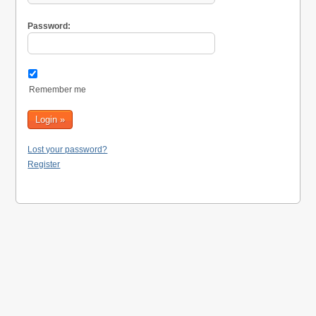
Password:
Remember me
Lost your password?
Register