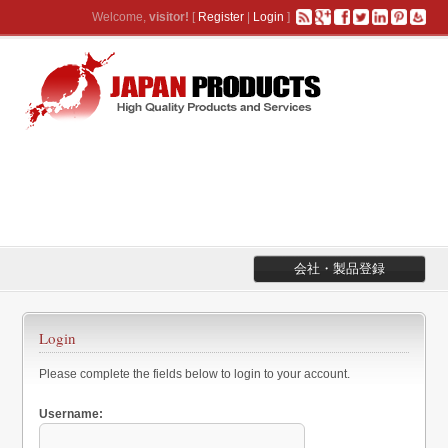
Welcome,
visitor!
[
Register
|
Login
]
会社・製品登録
Login
Please complete the fields below to login to your account.
Username: