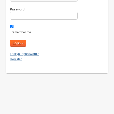
Password:
Remember me
Lost your password?
Register