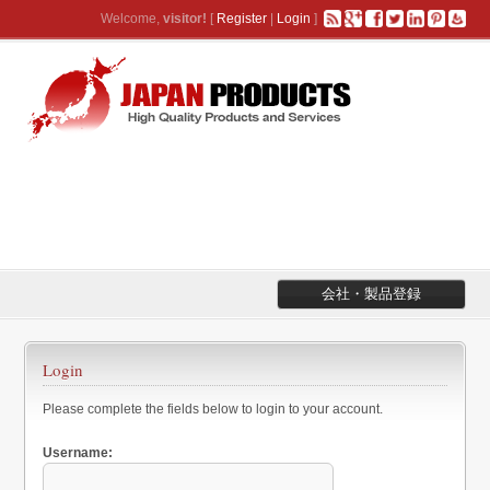
Welcome,
visitor!
[
Register
|
Login
]
会社・製品登録
Login
Please complete the fields below to login to your account.
Username: