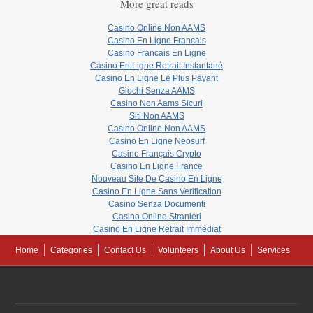
More great reads
Casino Online Non AAMS
Casino En Ligne Francais
Casino Francais En Ligne
Casino En Ligne Retrait Instantané
Casino En Ligne Le Plus Payant
Giochi Senza AAMS
Casino Non Aams Sicuri
Siti Non AAMS
Casino Online Non AAMS
Casino En Ligne Neosurf
Casino Français Crypto
Casino En Ligne France
Nouveau Site De Casino En Ligne
Casino En Ligne Sans Verification
Casino Senza Documenti
Casino Online Stranieri
Casino En Ligne Retrait Immédiat
Home
Categories
Contact Us
Volunteers
About Us
Services