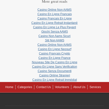
More great reads
Casino Online Non AAMS
Casino En Ligne Francais
Casino Francais En Ligne
Casino En Ligne Retrait Instantané
Casino En Ligne Le Plus Payant
Giochi Senza AAMS
Casino Non Aams Sicuri
Siti Non AAMS
Casino Online Non AAMS
Casino En Ligne Neosurf
Casino Français Crypto
Casino En Ligne France
Nouveau Site De Casino En Ligne
Casino En Ligne Sans Verification
Casino Senza Documenti
Casino Online Stranieri
Casino En Ligne Retrait Immédiat
Home
Categories
Contact Us
Volunteers
About Us
Services