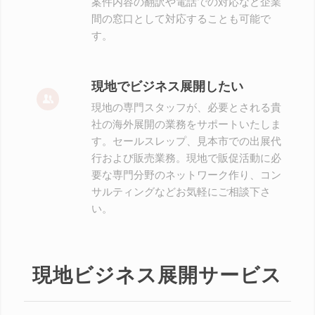
案件内容の翻訳や電話での対応など企業
間の窓口として対応することも可能で
す。
現地でビジネス展開したい
現地の専門スタッフが、必要とされる貴
社の海外展開の業務をサポートいたしま
す。セールスレップ、見本市での出展代
行および販売業務。現地で販促活動に必
要な専門分野のネットワーク作り、コン
サルティングなどお気軽にご相談下さ
い。
現地ビジネス展開サービス