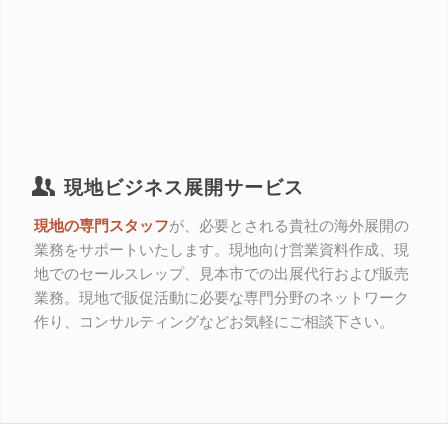
現地ビジネス展開サービス
現地の専門スタッフ
が、必要とされる貴社の海外展開の
業務をサポートいたします。現地向け営業資料作成、現
地でのセールスレップ、見本市での出展代行および販売
業務。現地で販促活動に必要な専門分野のネットワーク
作り、コンサルティングなどお気軽にご相談下さい。