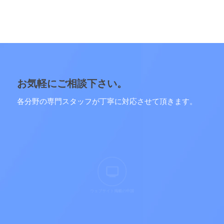
お気軽にご相談下さい。
各分野の専門スタッフが丁寧に対応させて頂きます。
ウェブサイト掲載の申請