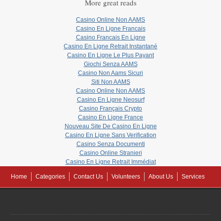
More great reads
Casino Online Non AAMS
Casino En Ligne Francais
Casino Francais En Ligne
Casino En Ligne Retrait Instantané
Casino En Ligne Le Plus Payant
Giochi Senza AAMS
Casino Non Aams Sicuri
Siti Non AAMS
Casino Online Non AAMS
Casino En Ligne Neosurf
Casino Français Crypto
Casino En Ligne France
Nouveau Site De Casino En Ligne
Casino En Ligne Sans Verification
Casino Senza Documenti
Casino Online Stranieri
Casino En Ligne Retrait Immédiat
Home
Categories
Contact Us
Volunteers
About Us
Services