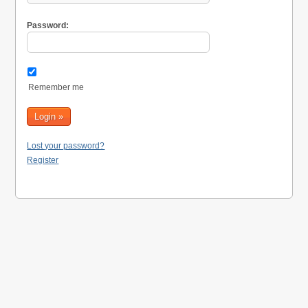
Password:
Remember me
Lost your password?
Register