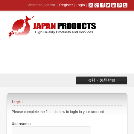
Welcome,
visitor!
[
Register
|
Login
]
会社・製品登録
Login
Please complete the fields below to login to your account.
Username: