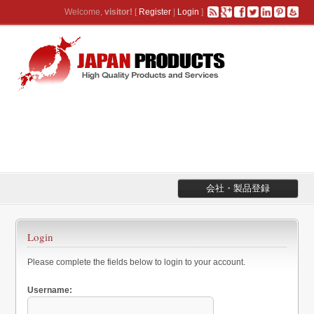
Welcome,
visitor!
[
Register
|
Login
]
会社・製品登録
Login
Please complete the fields below to login to your account.
Username: