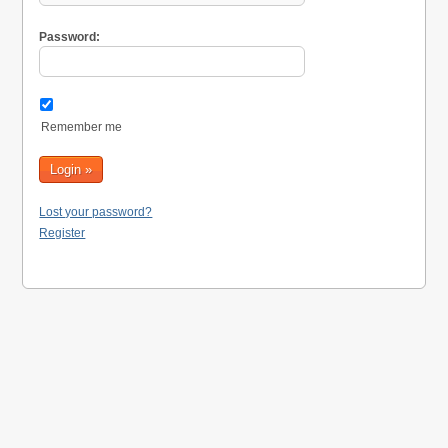
Password:
Remember me
Lost your password?
Register