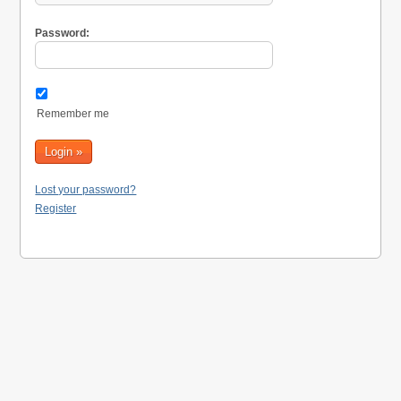
Password:
Remember me
Lost your password?
Register